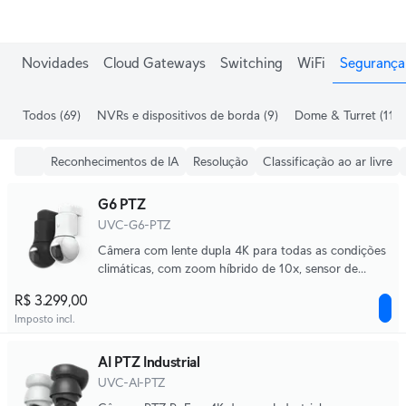
Ganhe frete grátis em pedidos acima de R$1.000,00.
Novidades
Cloud Gateways
Switching
WiFi
Segurança 
Todos
(69)
NVRs e dispositivos de borda
(9)
Dome & Turret
(11)
Reconhecimentos de IA
Resolução
Classificação ao ar livre
G6 PTZ
UVC-G6-PTZ
Câmera com lente dupla 4K para todas as condições
climáticas, com zoom híbrido de 10x, sensor de
imagem de 8MP de 1/1.8", Motor de IA Multi-TOPS e
R$ 3.299,00
controle de pan-tilt-zoom de ultra-baixa latência
Imposto incl.
para rastreamento de movimento.
AI PTZ Industrial
UVC-AI-PTZ