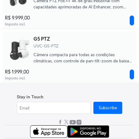
Câmera PTZ PoE++ 4K de grau Industrial com
capacidades aprimoradas de AI Enhancer, zoom
óptico de 22x e visão noturna de longo alcance com
R$ 9.999,00
LED IR adaptativo.
Imposto incl.
G5 PTZ
UVC-G5-PTZ
Câmera compacta para todas as condições
climáticas, com controle de pan-tilt-zoom de baixa
latência e opções de montagem versáteis.
R$ 1.999,00
Imposto incl.
Stay in Touch
Subscribe