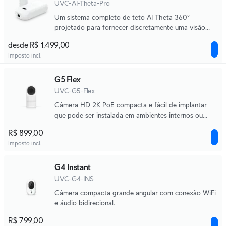
UVC-AI-Theta-Pro
Um sistema completo de teto AI Theta 360°
projetado para fornecer discretamente uma visão
panorâmica de espaços grandes e movimentados.
desde R$ 1.499,00
Imposto incl.
G5 Flex
UVC-G5-Flex
Câmera HD 2K PoE compacta e fácil de implantar
que pode ser instalada em ambientes internos ou
externos.
R$ 899,00
Imposto incl.
G4 Instant
UVC-G4-INS
Câmera compacta grande angular com conexão WiFi
e áudio bidirecional.
R$ 799,00