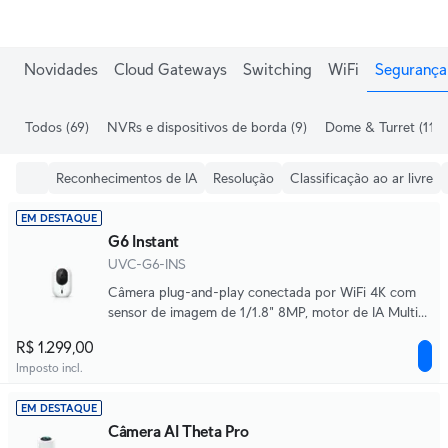
Ganhe frete grátis em pedidos acima de R$1.000,00.
Novidades
Cloud Gateways
Switching
WiFi
Segurança 
Todos
(69)
NVRs e dispositivos de borda
(9)
Dome & Turret
(11)
Reconhecimentos de IA
Resolução
Classificação ao ar livre
EM DESTAQUE
G6 Instant
UVC-G6-INS
Câmera plug-and-play conectada por WiFi 4K com
sensor de imagem de 1/1.8" 8MP, motor de IA Multi-
TOPS e áudio bidirecional.
R$ 1.299,00
Imposto incl.
EM DESTAQUE
Câmera AI Theta Pro