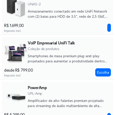
UNAS-2
Armazenamento conectado em rede UniFi Network
com (2) baias para HDD de 3,5", rede de 2,5 GbE,
conectividade USB-C e um adaptador PoE++
R$ 1.699,00
incluído, tudo em um formato compacto.
Imposto incl.
VoIP Empresarial UniFi Talk
Coleção de produtos
Smartphones de mesa premium plug-and-play
projetados para aumentar a produtividade dentro
das organizações.
desde R$ 799,00
Escolha
Imposto incl.
PowerAmp
UPL-Amp
Amplificador de alto-falantes premium projetado
para streaming de áudio multiambiente de alta
fidelidade e experiências de som espacial imersivo.
R$ 5.299,00