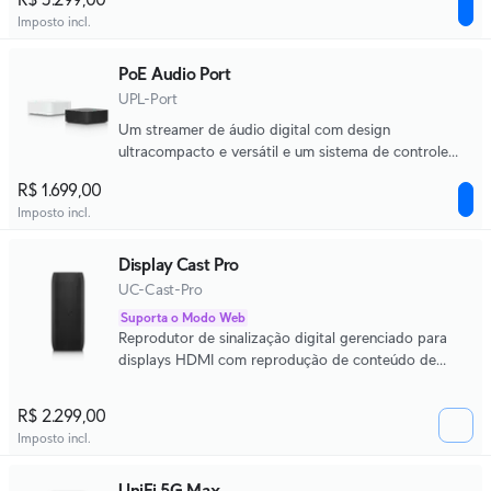
Imposto incl.
PoE Audio Port
UPL-Port
Um streamer de áudio digital com design
ultracompacto e versátil e um sistema de controle
intuitivo, com suporte a múltiplos serviços de
R$ 1.699,00
streaming de música e instalações multiambiente
Imposto incl.
escaláveis.
Display Cast Pro
UC-Cast-Pro
Suporta o Modo Web
Reprodutor de sinalização digital gerenciado para
displays HDMI com reprodução de conteúdo de
mídia, modo web e suporte a periféricos USB-C.
R$ 2.299,00
Imposto incl.
UniFi 5G Max