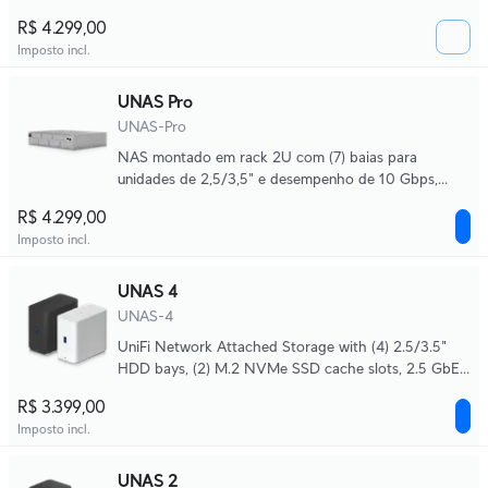
latência e rede de alta disponibilidade de 10 Gbps
R$ 4.299,00
para armazenamento e compartilhamento de
Imposto incl.
arquivos em grande escala.
UNAS Pro
UNAS-Pro
NAS montado em rack 2U com (7) baias para
unidades de 2,5/3,5" e desempenho de 10 Gbps,
projetado para armazenamento e compartilhamento
R$ 4.299,00
de arquivos em grande escala.
Imposto incl.
UNAS 4
UNAS-4
UniFi Network Attached Storage with (4) 2.5/3.5"
HDD bays, (2) M.2 NVMe SSD cache slots, 2.5 GbE
networking, USB-C connectivity, and an included
R$ 3.399,00
PoE+++ adapter, all in a compact footprint.
Imposto incl.
UNAS 2