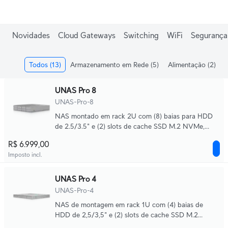
Ganhe frete grátis em pedidos acima de R$1.000,00.
Novidades
Cloud Gateways
Switching
WiFi
Segurança 
Todos
(13)
Armazenamento em Rede
(5)
Alimentação
(2)
UNAS Pro 8
UNAS-Pro-8
NAS montado em rack 2U com (8) baias para HDD
de 2.5/3.5" e (2) slots de cache SSD M.2 NVMe,
oferecendo acesso mais rápido, menor latência e
R$ 6.999,00
rede de alta disponibilidade de 10 Gbps para
Imposto incl.
armazenamento e compartilhamento de arquivos em
Large Scale.
UNAS Pro 4
UNAS-Pro-4
NAS de montagem em rack 1U com (4) baias de
HDD de 2,5/3,5" e (2) slots de cache SSD M.2
NVMe, oferecendo acesso mais rápido, menor