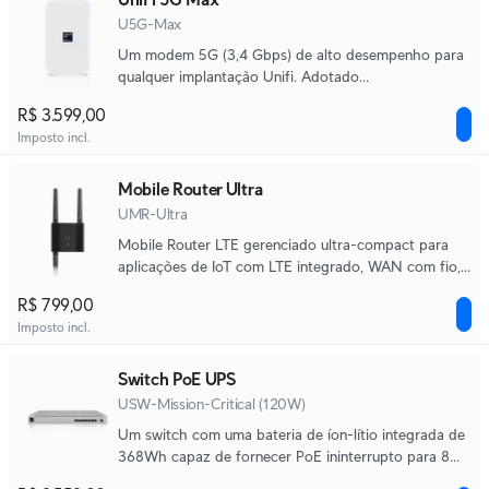
U5G-Max
Um modem 5G (3,4 Gbps) de alto desempenho para
qualquer implantação Unifi. Adotado
instantaneamente através de qualquer porta UniFi
R$ 3.599,00
PoE, ele oferece configuração automática, dual
Imposto incl.
SIM/eSIM e failover contínuo.
Mobile Router Ultra
UMR-Ultra
Mobile Router LTE gerenciado ultra-compact para
aplicações de IoT com LTE integrado, WAN com fio,
WiFi, failover automático e suporte para entrada de
R$ 799,00
energia DC.
Imposto incl.
Switch PoE UPS
USW-Mission-Critical (120W)
Um switch com uma bateria de íon-lítio integrada de
368Wh capaz de fornecer PoE ininterrupto para 8
dispositivos.