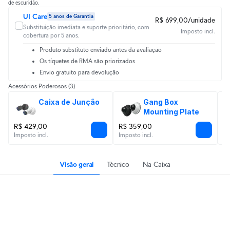
de escuridão.
UI Care
5 anos de Garantia
R$ 699,00/unidade
Substituição imediata e suporte prioritário, com
Imposto incl.
cobertura por 5 anos.
Produto substituto enviado antes da avaliação
Os tíquetes de RMA são priorizados
Envio gratuito para devolução
Acessórios Poderosos
(3)
Caixa de Junção
Gang Box 
Mounting Plate
R$ 429,00
R$ 359,00
R
Imposto incl.
Imposto incl.
Im
Visão geral
Técnico
Na Caixa