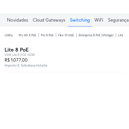
Ganhe frete grátis em pedidos acima de R$1.000,00.
Novidades
Cloud Gateways
Switching
WiFi
Segurança 
Utility
Pro XG 8 PoE
Pro 8 PoE
Flex 10 GbE
Enterprise 8 PoE (Vintage)
Lite 16 
Lite 8 PoE
USW-Lite-8-POE (52W)
R$ 1.077,00
Imposto & Sobretaxa incluída