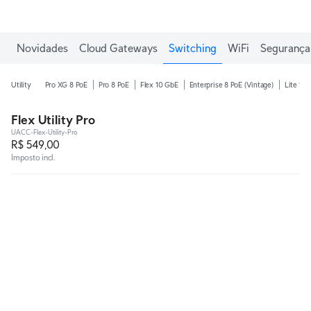
Ganhe frete grátis em pedidos acima de R$1.000,00.
Novidades
Cloud Gateways
Switching
WiFi
Segurança 
Utility
Pro XG 8 PoE
Pro 8 PoE
Flex 10 GbE
Enterprise 8 PoE (Vintage)
Lite 16 
Flex Utility Pro
UACC-Flex-Utility-Pro
R$ 549,00
Imposto incl.