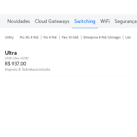
Ganhe frete grátis em pedidos acima de R$1.000,00.
Novidades
Cloud Gateways
Switching
WiFi
Segurança 
Utility
Pro XG 8 PoE
Pro 8 PoE
Flex 10 GbE
Enterprise 8 PoE (Vintage)
Lite 16 
Ultra
USW-Ultra (42W)
R$ 937,00
Imposto & Sobretaxa incluída