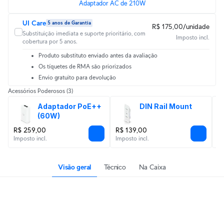
Adaptador AC de 210W
UI Care
5 anos de Garantia
R$ 175,00/unidade
Substituição imediata e suporte prioritário, com
Imposto incl.
cobertura por 5 anos.
Produto substituto enviado antes da avaliação
Os tíquetes de RMA são priorizados
Envio gratuito para devolução
Acessórios Poderosos
(3)
Adaptador PoE++ 
DIN Rail Mount
(60W)
R$ 259,00
R$ 139,00
R
Imposto incl.
Imposto incl.
Im
Visão geral
Técnico
Na Caixa