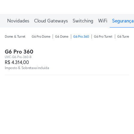
Ganhe frete grátis em pedidos acima de R$1.000,00.
Novidades
Cloud Gateways
Switching
WiFi
Segurança 
Dome & Turret
G6 Pro Dome
G6 Dome
G6 Pro 360
G6 Pro Turret
G6 Turret
G6 Pro 360
UVC-G6-Pro-360-B
R$ 4.314,00
Imposto & Sobretaxa incluída