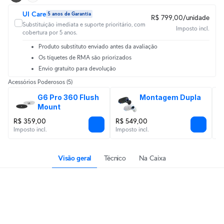
UI Care
5 anos de Garantia
R$ 799,00/unidade
Substituição imediata e suporte prioritário, com
Imposto incl.
cobertura por 5 anos.
Produto substituto enviado antes da avaliação
Os tíquetes de RMA são priorizados
Envio gratuito para devolução
Acessórios Poderosos
(5)
G6 Pro 360 Flush 
Montagem Dupla
Mount
R$ 359,00
R$ 549,00
R
Imposto incl.
Imposto incl.
Im
Visão geral
Técnico
Na Caixa