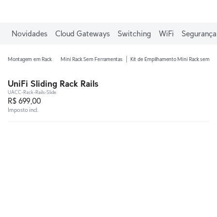
Ganhe frete grátis em pedidos acima de R$1.000,00.
Novidades
Cloud Gateways
Switching
WiFi
Segurança 
Montagem em Rack
Mini Rack Sem Ferramentas
Kit de Empilhamento Mini Rack sem F
UniFi Sliding Rack Rails
UACC-Rack-Rails-Slide
R$ 699,00
Imposto incl.