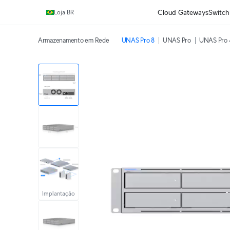
Ganhe frete grátis em pedidos acima de R$1.000,00.
Cloud Gateways
Switch
Loja BR
Armazenamento em Rede
UNAS Pro 8
UNAS Pro
UNAS Pro 
Implantação