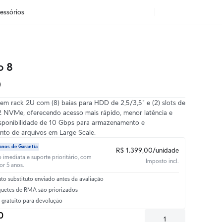
essórios
o 8
0
m rack 2U com (8) baias para HDD de 2,5/3,5" e (2) slots de
 NVMe, oferecendo acesso mais rápido, menor latência e
isponibilidade de 10 Gbps para armazenamento e
nto de arquivos em Large Scale.
anos de Garantia
R$ 1.399,00/unidade
o imediata e suporte prioritário, com
Imposto incl.
or 5 anos.
to substituto enviado antes da avaliação
quetes de RMA são priorizados
 gratuito para devolução
0