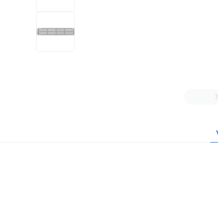
+5
mais
1 vídeo