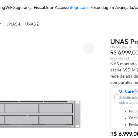
ing
WiFi
Segurança Física
Door Access
Integrações
Hospedagem Avançada
Ac
4
UNAS 4
UNAS 2
UNAS Pr
UNAS-Pro-8
R$ 6.999,0
Imposto incl.
NAS montado e
cache SSD M.2
rede de alta d
compartilhame
UI Care
5 
Substituiçã
cobertura p
Produ
Os tí
Envio
R$ 6.999,0