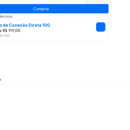
Comprar
derosos
o de Conexão Direta 10G
e R$ 119,00
o incl.
a