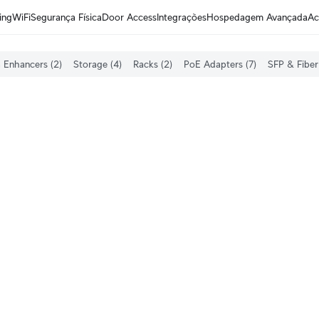
ing
WiFi
Segurança Física
Door Access
Integrações
Hospedagem Avançada
Ac
 Enhancers (2)
Storage (4)
Racks (2)
PoE Adapters (7)
SFP & Fiber