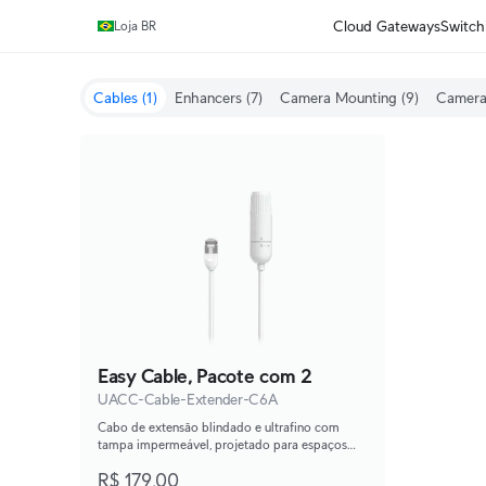
Ganhe frete grátis em pedidos acima de R$1.000,00.
Cloud Gateways
Switch
Loja BR
Cables (1)
Enhancers (7)
Camera Mounting (9)
Camera
Easy Cable, Pacote com 2
UACC-Cable-Extender-C6A
Cabo de extensão blindado e ultrafino com
tampa impermeável, projetado para espaços
apertados e instalações de alcance de última
R$ 179,00
polegada.