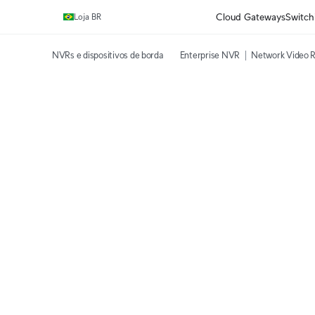
Ganhe frete grátis em pedidos acima de R$1.000,00.
Cloud Gateways
Switch
Loja BR
NVRs e dispositivos de borda
Enterprise NVR
Network Video R