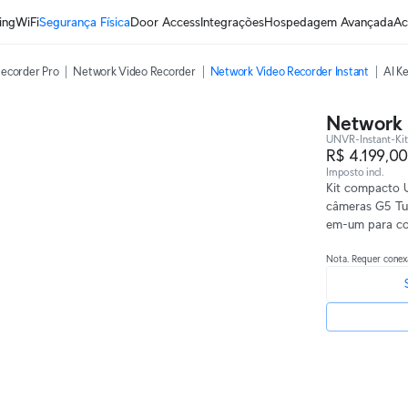
ing
WiFi
Segurança Física
Door Access
Integrações
Hospedagem Avançada
Ac
ecorder Pro
Network Video Recorder
Network Video Recorder Instant
AI K
Network 
UNVR-Instant-Kit
R$ 4.199,0
Imposto incl.
Kit compacto U
câmeras G5 Tur
em-um para co
Nota. Requer cone