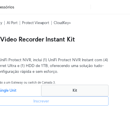
essórios
ey
AI Port
Protect Viewport
CloudKey+
Video Recorder Instant Kit
0
niFi Protect NVR, inclui (1) UniFi Protect NVR Instant com (4)
ret Ultra e (1) HDD de 1TB, oferecendo uma solução tudo-
nfiguração rápida e sem esforço.
xão a um Gateway ou switch de Camada 3.
Single Unit
Kit
Inscrever