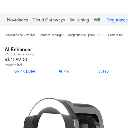
Ganhe frete grátis em pedidos acima de R$1.000,00.
Novidades
Cloud Gateways
Switching
WiFi
Segurança 
Acessórios de Câmeras
Protect Floodlight
Adaptador PoE para USB-C
Camera Juncti
AI Enhancer
UACC-AI-Pro-Enhancer
R$ 1.599,00
Imposto incl.
G6 Pro Bullet
AI Pro
G5 Pro