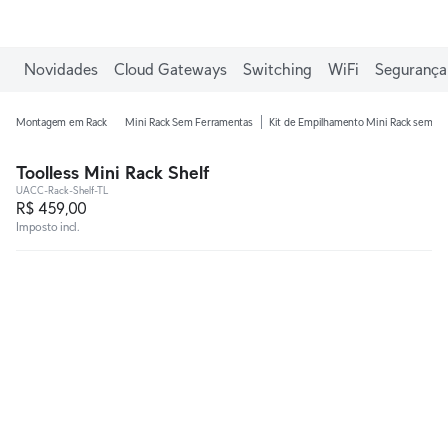
Ganhe frete grátis em pedidos acima de R$1.000,00.
Novidades
Cloud Gateways
Switching
WiFi
Segurança 
Montagem em Rack
Mini Rack Sem Ferramentas
Kit de Empilhamento Mini Rack sem F
Toolless Mini Rack Shelf
UACC-Rack-Shelf-TL
R$ 459,00
Imposto incl.