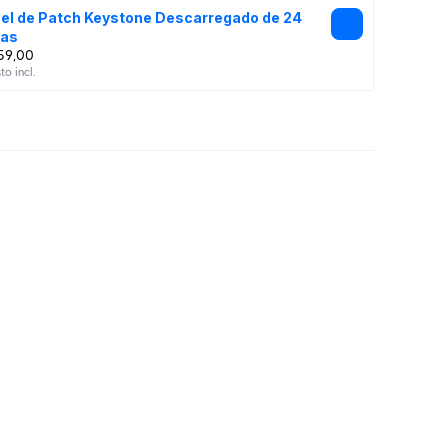
el de Patch Keystone Descarregado de 24 
tas
59,00
o incl.