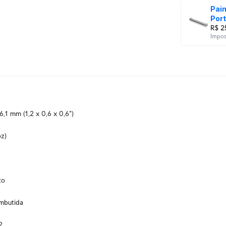
Pain
Por
R$ 2
Impost
16,1 mm (1,2 x 0,6 x 0,6")
oz)
to
embutida
2