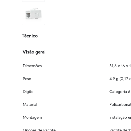
+2
mais
Técnico
Visão geral
Dimensões
31,6 x 16 x 
Peso
4,9 g (0,17 
Digite
Categoria 6
Material
Policarbona
Montagem
Instalação 
Opções de Pacote
Pacote de 1