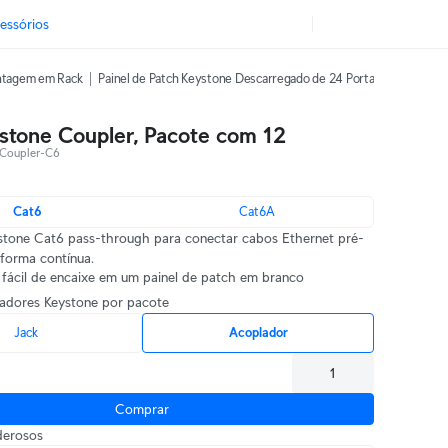
essórios
ntagem em Rack
Painel de Patch Keystone Descarregado de 24 Portas
Keystone
stone Coupler, Pacote com 12
Coupler-C6
Cat6
Cat6A
stone Cat6 pass-through para conectar cabos Ethernet pré-
forma contínua.
o fácil de encaixe em um painel de patch em branco
ladores Keystone por pacote
Jack
Acoplador
Comprar
derosos