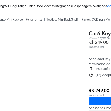
ing
WiFi
Segurança Física
Door Access
Integrações
Hospedagem Avançada
Ac
ento Mini Rack sem Ferramentas
Toolless Mini Rack Shelf
Painéis OCD para Mo
Cat6 Key
UACC-Keystone-
R$ 249,00
Imposto incl.
Acoplador key
terminados de 
Instalaçã
(12) Acop
R$ 249,00
Imposto incl.
Acessórios Po