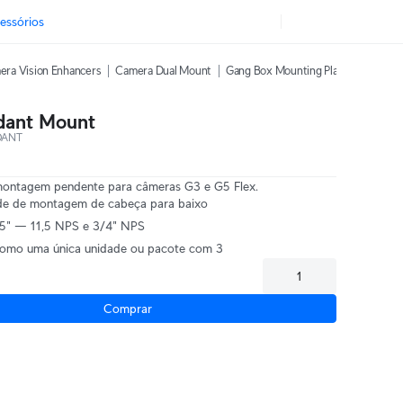
essórios
era Vision Enhancers
Camera Dual Mount
Gang Box Mounting Plate
Dome Ca
dant Mount
DANT
montagem pendente para câmeras G3 e G5 Flex.
e de montagem de cabeça para baixo
,5" — 11,5 NPS e 3/4" NPS
omo uma única unidade ou pacote com 3
Comprar