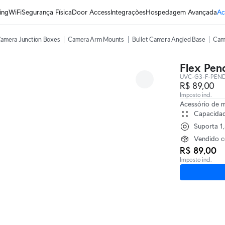
ing
WiFi
Segurança Física
Door Access
Integrações
Hospedagem Avançada
Ac
amera Junction Boxes
Camera Arm Mounts
Bullet Camera Angled Base
Cam
Flex Pen
UVC-G3-F-PEN
R$ 89,00
Imposto incl.
Acessório de 
Capacidad
Suporta 1
Vendido c
R$ 89,00
Imposto incl.