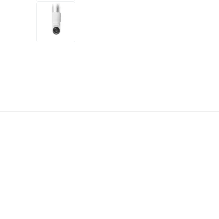
+2
mais
1 vídeo