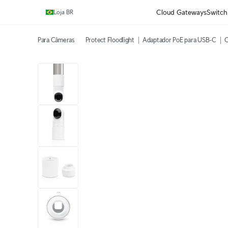
Ganhe frete grátis em pedidos acima de R$1.000,00.
Cloud Gateways
Switch
Loja BR
Para Câmeras
Protect Floodlight
Adaptador PoE para USB-C
C