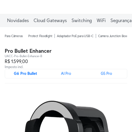
Ganhe frete grátis em pedidos acima de R$1.000,00.
Novidades
Cloud Gateways
Switching
WiFi
Segurança 
Para Câmeras
Protect Floodlight
Adaptador PoE para USB-C
Camera Junction Boxes
Pro Bullet Enhancer
UACC-Pro-Bullet-Enhancer-B
R$ 1.599,00
Imposto incl.
G6 Pro Bullet
AI Pro
G5 Pro